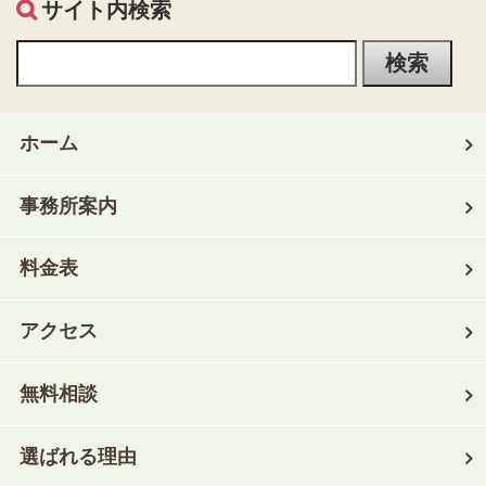
サイト内検索
ホーム
事務所案内
料金表
アクセス
無料相談
選ばれる理由