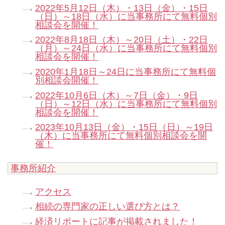
2022年5月12日（木）・13日（金）・15日
（日）～18日（水）に当事務所にて無料個別
相談会を開催！
2022年8月18日（木）～20日（土）・22日
（月）～24日（水）に当事務所にて無料個別
相談会を開催！
2020年1月18日～24日に当事務所にて無料個
別相談会開催！
2022年10月6日（木）～7日（金）・9日
（日）～12日（水）に当事務所にて無料個別
相談会を開催！
2023年10月13日（金）・15日（日）～19日
（木）に当事務所にて無料個別相談会を開
催！
事務所紹介
アクセス
相続の専門家の正しい選び方とは？
経済リポートに記事が掲載されました！