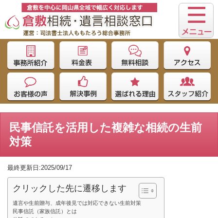
民事信託を活用した複雑な相続の生前
対策
最終更新日:2025/09/17
クリックした先に遷移します
遺言や生前贈与、成年後見では対応できない生前対策
民事信託（家族信託）とは