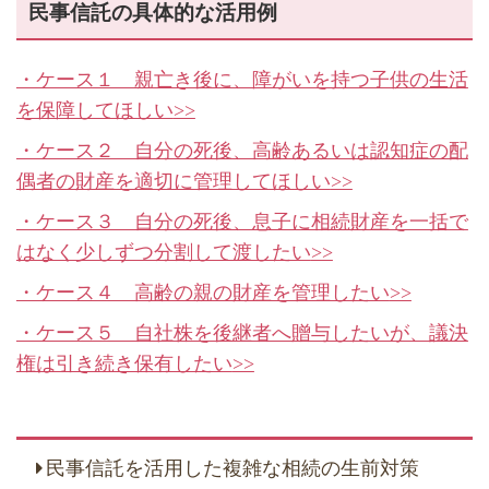
民事信託の具体的な活用例
・ケース１ 親亡き後に、障がいを持つ子供の生活
を保障してほしい
>>
・ケース２ 自分の死後、高齢あるいは認知症の配
偶者の財産を適切に管理してほしい
>>
・ケース３ 自分の死後、息子に相続財産を一括で
はなく少しずつ分割して渡したい
>>
・ケース４ 高齢の親の財産を管理したい
>>
・ケース５ 自社株を後継者へ贈与したいが、議決
権は引き続き保有したい
>>
民事信託を活用した複雑な相続の生前対策