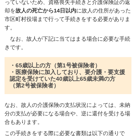
っていないため、資格喪失手続きと介護保険証の返
却を
故人の死亡から
14
日以内
に故人の住所があった
市区町村役場まで行って手続きをする必要がありま
す。
なお、故人が下記に当てはまる場合に必要な手続
きです。
・
65
歳以上の方（第
1
号被保険者）
・医療保険に加入しており、要介護・要支援
認定を受けていた
40
歳以上
65
歳未満の方
（第
2
号被保険者）
なお、故人の介護保険の支払状況によっては、未納
分の支払が必要になる場合や、逆に還付を受ける場
合もあります。
この手続きをする際に必要な書類は以下の通りで