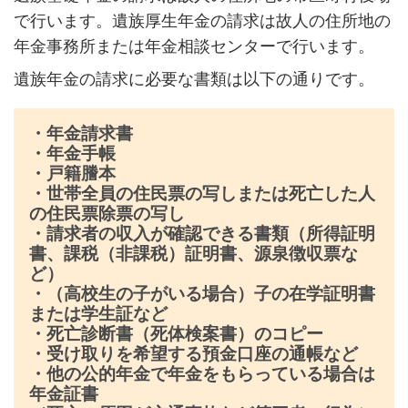
で行います。遺族厚生年金の請求は故人の住所地の
年金事務所または年金相談センターで行います。
遺族年金の請求に必要な書類は以下の通りです。
・年金請求書
・年金手帳
・戸籍謄本
・世帯全員の住民票の写しまたは死亡した人
の住民票除票の写し
・請求者の収入が確認できる書類（所得証明
書、課税（非課税）証明書、源泉徴収票な
ど）
・（高校生の子がいる場合）子の在学証明書
または学生証など
・死亡診断書（死体検案書）のコピー
・受け取りを希望する預金口座の通帳など
・他の公的年金で年金をもらっている場合は
年金証書