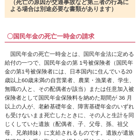
（死亡の原因が交通事故など第三者の行為に
よる場合は別途必要な書類があります）
〇国民年金の死亡一時金の請求
国民年金の死亡一時金とは、国民年金法に定める
給付の一つで、国民年金の第
1
号被保険者（国民年
金の第
1
号被保険者には、日本国内に住んでいる
20
歳以上
60
歳未満の自営業者、農業・漁業者、学生、
無職の人と、その配偶者が該当）または任意加入被
保険者として国民年金保険料を納めた期間が
36
月
以上の人が、老齢基礎年金、障害基礎年金のいずれ
も受けないまま死亡したときに、その人と生計を同
じくしていた遺族（配偶者、子、父母、孫、祖父
母、兄弟姉妹）に支給されるものです。遺族が遺族