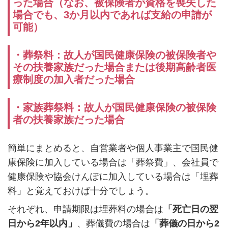
った場合（なお、被保険者が資格を喪失した
場合でも、
3
か月以内であれば支給の申請が
可能）
・葬祭料：故人が国民健康保険の被保険者や
その扶養家族だった場合または後期高齢者医
療制度の加入者だった場合
・家族葬祭料：故人が国民健康保険の被保険
者の扶養家族だった場合
簡単にまとめると、自営業者や個人事業主で国民健
康保険に加入している場合は「葬祭費」、会社員で
健康保険や協会けんぽに加入している場合は「埋葬
料」と覚えておけば十分でしょう。
それぞれ、申請期限は埋葬料の場合は
「死亡日の翌
日から
2
年以内」
、葬儀費の場合は
「葬儀の日から
2