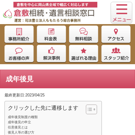
成年後見
最終更新日:2023/04/25
クリックした先に遷移します
成年後見制度の種類
成年後見の申立
任意後見とは
後見人等の選び方