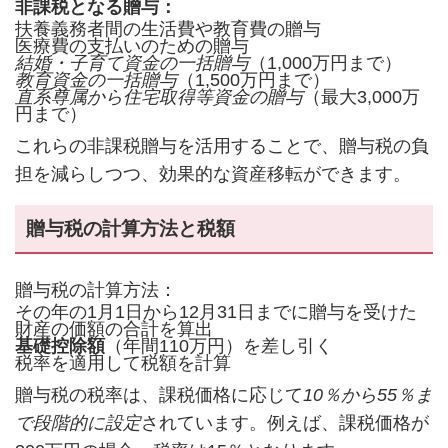
非課税となる贈与：
扶養義務者間の生活費や教育費の贈与
医療費の支払いのための贈与
結婚・子育て資金の一括贈与
（1,000万円まで）
教育資金の一括贈与
（1,500万円まで）
直系尊属から住宅取得等資金の贈与
（最大3,000万
円まで）
これらの非課税贈与を活用することで、贈与税の負
担を減らしつつ、効果的な資産移転ができます。
贈与税の計算方法と税額
贈与税の計算方法：
その年の1月1日から12月31日までに贈与を受けた
財産の価額の合計を算出
基礎控除額
（年間110万円）を差し引く
税率を適用して税額を計算
贈与税の税率は、課税価格に応じて
10％から55％ま
で段階的に設定
されています。例えば、課税価格が