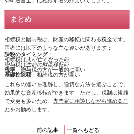
や司法書士）に相談する
のがよいでしょう。
まとめ
相続税と贈与税は、財産の移転に関わる税金です。
両者には以下のような主な違いがあります：
課税のタイミング
：
相続税は
人が亡くなった時
贈与税は
生前の財産移転時
税率
：贈与税の方が一般的に高い
基礎控除額
：相続税の方が高い
これらの違いを理解し、適切な方法を選ぶことで、
効果的な資産移転ができます。ただし、税制は複雑
で変更も多いため、
専門家に相談しながら進めるこ
と
をお勧めします。
←前の記事
一覧へもどる