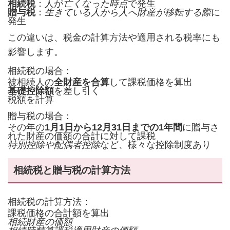
相続税
：人が
亡くなった時点
で発生
贈与税
：
生きている人から人へ財産が移転する際
に
発生
この違いは、税金の計算方法や適用される税率にも
影響します。
相続税の場合：
被相続人の
全財産を合算
して課税価格を算出
基礎控除額
を差し引く
税額を計算
贈与税の場合：
その年の
1月1日から12月31日までの1年間
に贈与さ
れた財産の価額の合計に対して課税
特別控除や配偶者控除
など、様々な控除制度あり
相続税と贈与税の計算方法
相続税の計算方法：
課税価格の合計額を算出
相続財産の価額