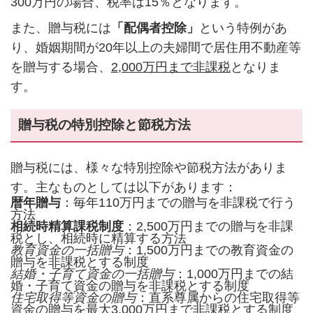
300万円の場合、税率は15％となります。
また、贈与税には
「配偶者控除」
という特例があ
り、婚姻期間が20年以上の夫婦間で居住用不動産等
を贈与する場合、
2,000万円まで非課税
となりま
す。
贈与税の特別控除と節税方法
贈与税には、様々な特別控除や節税方法がありま
す。主なものとしては以下があります：
暦年贈与
：毎年110万円までの贈与を非課税で行う
方法
相続時精算課税制度
：2,500万円までの贈与を非課
税とし、相続時に精算する方法
教育資金の一括贈与
：1,500万円までの教育資金の
贈与を非課税とする制度
結婚・子育て資金の一括贈与
：1,000万円までの結
婚・子育て資金の贈与を非課税とする制度
住宅取得等資金の贈与
：直系尊属からの住宅取得等
資金の贈与を最大3,000万円まで非課税とする制度