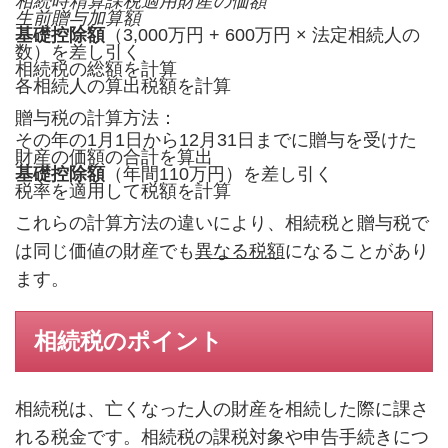
相続時精算課税適用財産の価額
生前贈与加算額
基礎控除額
（3,000万円 + 600万円 × 法定相続人の
数）を差し引く
相続税の総額を計算
各相続人の算出税額を計算
贈与税の計算方法：
その年の1月1日から12月31日までに贈与を受けた
財産の価額の合計を算出
基礎控除額
（年間110万円）を差し引く
税率を適用して税額を計算
これらの計算方法の違いにより、相続税と贈与税で
は同じ価値の財産でも
異なる税額
になることがあり
ます。
相続税のポイント
相続税は、亡くなった人の財産を相続した際に課さ
れる税金です。相続税の課税対象や申告手続きにつ