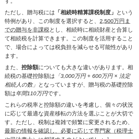
す。
ただし、贈与税には
「相続時精算課税制度」
という
特例があり、この制度を選択すると、
2,500万円ま
での贈与を非課税
とし、相続時に相続財産と合算し
て相続税を計算できます。この制度を活用すること
で、場合によっては税負担を減らせる可能性があり
ます。
また、
控除額
についても大きな違いがあります。相
続税の基礎控除額は
「3,000万円 + 600万円 × 法定
相続人の数」
となっていますが、贈与税の基礎控除
額は
年間110万円
です。
これらの税率と控除額の違いを考慮し、個々の状況
に応じて最適な資産移転の方法を選ぶことが大切で
す。ただし、税制は複雑で頻繁に変更されるため、
最新の情報を確認し、必要に応じて専門家（税理士