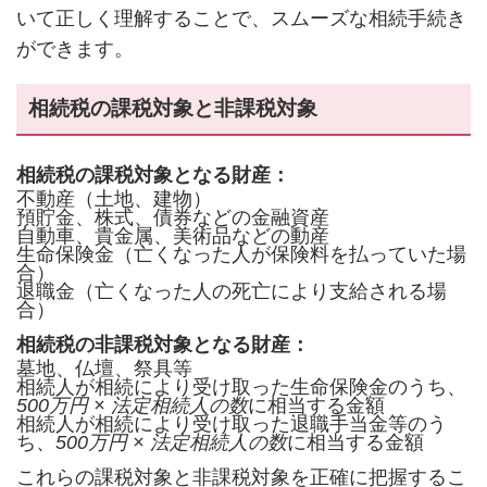
いて正しく理解することで、スムーズな相続手続き
ができます。
相続税の課税対象と非課税対象
相続税の課税対象となる財産：
不動産（土地、建物）
預貯金、株式、債券などの金融資産
自動車、貴金属、美術品などの動産
生命保険金（亡くなった人が保険料を払っていた場
合）
退職金（亡くなった人の死亡により支給される場
合）
相続税の非課税対象となる財産：
墓地、仏壇、祭具等
相続人が相続により受け取った生命保険金のうち、
500万円 × 法定相続人の数
に相当する金額
相続人が相続により受け取った退職手当金等のう
ち、
500万円 × 法定相続人の数
に相当する金額
これらの課税対象と非課税対象を正確に把握するこ